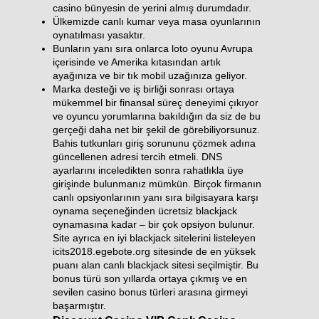
casino bünyesin de yerini almış durumdadır.
Ülkemizde canlı kumar veya masa oyunlarının
oynatılması yasaktır.
Bunların yanı sıra onlarca loto oyunu Avrupa
içerisinde ve Amerika kıtasından artık
ayağınıza ve bir tık mobil uzağınıza geliyor.
Marka desteği ve iş birliği sonrası ortaya
mükemmel bir finansal süreç deneyimi çıkıyor
ve oyuncu yorumlarına bakıldığın da siz de bu
gerçeği daha net bir şekil de görebiliyorsunuz.
Bahis tutkunları giriş sorununu çözmek adına
güncellenen adresi tercih etmeli. DNS
ayarlarını inceledikten sonra rahatlıkla üye
girişinde bulunmanız mümkün. Birçok firmanın
canlı opsiyonlarının yanı sıra bilgisayara karşı
oynama seçeneğinden ücretsiz blackjack
oynamasına kadar – bir çok opsiyon bulunur.
Site ayrıca en iyi blackjack sitelerini listeleyen
icits2018.egebote.org sitesinde de en yüksek
puanı alan canlı blackjack sitesi seçilmiştir. Bu
bonus türü son yıllarda ortaya çıkmış ve en
sevilen casino bonus türleri arasına girmeyi
başarmıştır.