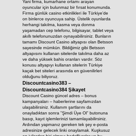
Yani firma, kumarhane ortamı arayan
oyuncular için bulunmaz bir fırsat konumunda.
Firma günlük casino etkinlikleri ile Türkiye’de
on binlerce oyuncuya sahip. Üstelik oyunlarda
herhangi takılma, kasma veya donma
yaşamadan cep telefonu, bilgisayar, tablet veya
akıllı telefonunuzdan oynayabilirsiniz. Bunların
tamamı Discount Casino altyapısı olan Betsson
sayesinde mümkün. Bildiğimiz gibi Betsson
altyapısını kullanan sitelerde takılma daha az
ve daha yüksek bahis oranları vardır. Söz
konusu altyapıyı kullanan sitelerin Türkiye
kaçak bet siteleri arasında en güvenilirleri
olduğunu biliyoruz.
Discountcasino383 –
Discountcasino384 Şikayet
Discount Casino güncel adres – bonus
kampanyaları – haberlerine sayfamızdan
ulaşabilirsiniz. Kullanım şartlarını da
onayladıktan sonra ”Şimdi Üye Ol” butonuna
basıp, kayıt işlemlerinizi tamamlayabilirsiniz.
Ardından yapmanız gereken tek şey e-posta
adresinize gelecek linki onaylamak. Kuşkusuz
en iyilerden biri olmayı hedefliyorlar ve bu