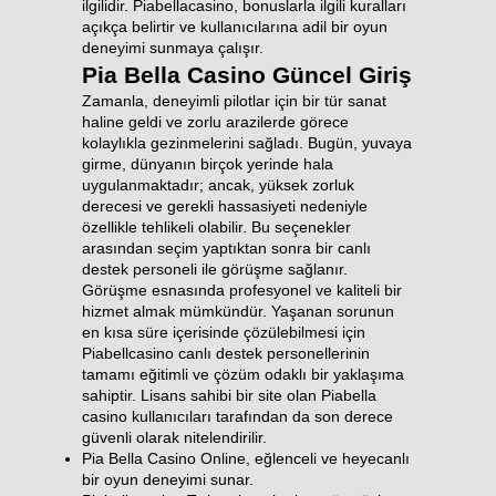
ilgilidir. Piabellacasino, bonuslarla ilgili kuralları
açıkça belirtir ve kullanıcılarına adil bir oyun
deneyimi sunmaya çalışır.
Pia Bella Casino Güncel Giriş
Zamanla, deneyimli pilotlar için bir tür sanat
haline geldi ve zorlu arazilerde görece
kolaylıkla gezinmelerini sağladı. Bugün, yuvaya
girme, dünyanın birçok yerinde hala
uygulanmaktadır; ancak, yüksek zorluk
derecesi ve gerekli hassasiyeti nedeniyle
özellikle tehlikeli olabilir. Bu seçenekler
arasından seçim yaptıktan sonra bir canlı
destek personeli ile görüşme sağlanır.
Görüşme esnasında profesyonel ve kaliteli bir
hizmet almak mümkündür. Yaşanan sorunun
en kısa süre içerisinde çözülebilmesi için
Piabellcasino canlı destek personellerinin
tamamı eğitimli ve çözüm odaklı bir yaklaşıma
sahiptir. Lisans sahibi bir site olan Piabella
casino kullanıcıları tarafından da son derece
güvenli olarak nitelendirilir.
Pia Bella Casino Online, eğlenceli ve heyecanlı
bir oyun deneyimi sunar.