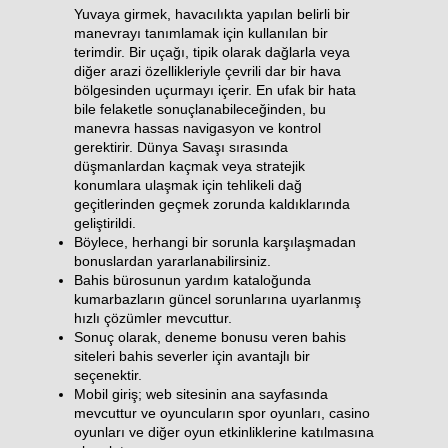
Yuvaya girmek, havacılıkta yapılan belirli bir
manevrayı tanımlamak için kullanılan bir
terimdir. Bir uçağı, tipik olarak dağlarla veya
diğer arazi özellikleriyle çevrili dar bir hava
bölgesinden uçurmayı içerir. En ufak bir hata
bile felaketle sonuçlanabileceğinden, bu
manevra hassas navigasyon ve kontrol
gerektirir. Dünya Savaşı sırasında
düşmanlardan kaçmak veya stratejik
konumlara ulaşmak için tehlikeli dağ
geçitlerinden geçmek zorunda kaldıklarında
geliştirildi.
Böylece, herhangi bir sorunla karşılaşmadan
bonuslardan yararlanabilirsiniz.
Bahis bürosunun yardım kataloğunda
kumarbazların güncel sorunlarına uyarlanmış
hızlı çözümler mevcuttur.
Sonuç olarak, deneme bonusu veren bahis
siteleri bahis severler için avantajlı bir
seçenektir.
Mobil giriş; web sitesinin ana sayfasında
mevcuttur ve oyuncuların spor oyunları, casino
oyunları ve diğer oyun etkinliklerine katılmasına