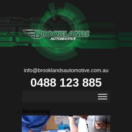
info@brooklandsautomotive.com.au
0488 123 885
Servicing