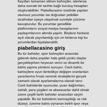
Kayıtları tamamen silinen bahisçiler, isterlerse
daha sonraki bir tarihte bağlı kuruluş hesapları
oluşturabilirler. Piabellacasino özelinde yapılan
olumsuz yorumlar ise doğrudan yetkililer
tarafından üyeye ulaşılmak suretiyle çözüme
kavuşturulur. Bu yorumlar genellikle
platformların sosyal medya hesaplarının
paylaşımlarının altında yapılır. Böylece herkese
açık olarak yayınlandığı için on binlerce kişi bu
yorumlardan faydalanabilir.
piabellacasino giriş
Bu tür bahisler, spor bahisçileri arasında
giderek daha popüler hale geldi çünkü olaylar
gerçekleşirken heyecan verici ve dinamik bir
bahis yapma yöntemi sunuyor. Canlı bahis,
bahisçilere oyun ilerledikçe değişen oranlardan
yararlanma fırsatı vererek stratejilerini gerçek
zamanlı olarak ayarlamalarına olanak tanır.
Canlı bahislerde oyuncular, puan dağılımları,
üst/alt, para çizgileri ve aksesuarlar dahil olmak
üzere çeşitli farklı bahisler arasından seçim
yapabilir. Bu tür bahislerin karmaşıklığı ve risk
düzeyi, üzerine bahis oynanan belirli spor veya