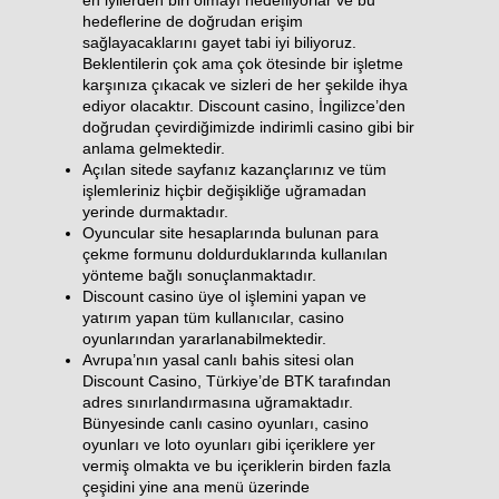
hedeflerine de doğrudan erişim
sağlayacaklarını gayet tabi iyi biliyoruz.
Beklentilerin çok ama çok ötesinde bir işletme
karşınıza çıkacak ve sizleri de her şekilde ihya
ediyor olacaktır. Discount casino, İngilizce’den
doğrudan çevirdiğimizde indirimli casino gibi bir
anlama gelmektedir.
Açılan sitede sayfanız kazançlarınız ve tüm
işlemleriniz hiçbir değişikliğe uğramadan
yerinde durmaktadır.
Oyuncular site hesaplarında bulunan para
çekme formunu doldurduklarında kullanılan
yönteme bağlı sonuçlanmaktadır.
Discount casino üye ol işlemini yapan ve
yatırım yapan tüm kullanıcılar, casino
oyunlarından yararlanabilmektedir.
Avrupa’nın yasal canlı bahis sitesi olan
Discount Casino, Türkiye’de BTK tarafından
adres sınırlandırmasına uğramaktadır.
Bünyesinde canlı casino oyunları, casino
oyunları ve loto oyunları gibi içeriklere yer
vermiş olmakta ve bu içeriklerin birden fazla
çeşidini yine ana menü üzerinde