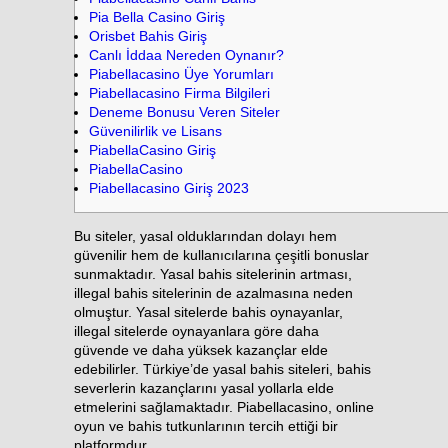
Pia Bella Casino Giriş
Orisbet Bahis Giriş
Canlı İddaa Nereden Oynanır?
Piabellacasino Üye Yorumları
Piabellacasino Firma Bilgileri
Deneme Bonusu Veren Siteler
Güvenilirlik ve Lisans
PiabellaCasino Giriş
PiabellaCasino
Piabellacasino Giriş 2023
Bu siteler, yasal olduklarından dolayı hem
güvenilir hem de kullanıcılarına çeşitli bonuslar
sunmaktadır. Yasal bahis sitelerinin artması,
illegal bahis sitelerinin de azalmasına neden
olmuştur. Yasal sitelerde bahis oynayanlar,
illegal sitelerde oynayanlara göre daha
güvende ve daha yüksek kazançlar elde
edebilirler. Türkiye’de yasal bahis siteleri, bahis
severlerin kazançlarını yasal yollarla elde
etmelerini sağlamaktadır. Piabellacasino, online
oyun ve bahis tutkunlarının tercih ettiği bir
platformdur.