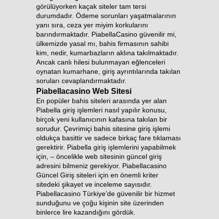
görülüyorken kaçak siteler tam tersi
durumdadır. Ödeme sorunları yaşatmalarının
yanı sıra, ceza yer miyim korkularını
barındırmaktadır. PiabellaCasino güvenilir mi,
ülkemizde yasal mı, bahis firmasının sahibi
kim, nedir, kumarbazların aklına takılmaktadır.
Ancak canlı hilesi bulunmayan eğlenceleri
oynatan kumarhane, giriş ayrıntılarında takılan
soruları cevaplandırmaktadır.
Piabellacasino Web Sitesi
En popüler bahis siteleri arasında yer alan
Piabella giriş işlemleri nasıl yapılır konusu,
birçok yeni kullanıcının kafasına takılan bir
sorudur. Çevrimiçi bahis sitesine giriş işlemi
oldukça basittir ve sadece birkaç fare tıklaması
gerektirir. Piabella giriş işlemlerini yapabilmek
için, – öncelikle web sitesinin güncel giriş
adresini bilmeniz gerekiyor. Piabellacasino
Güncel Giriş siteleri için en önemli kriter
sitedeki şikayet ve inceleme sayısıdır.
Piabellacasino Türkiye’de güvenilir bir hizmet
sunduğunu ve çoğu kişinin site üzerinden
binlerce lire kazandığını gördük.