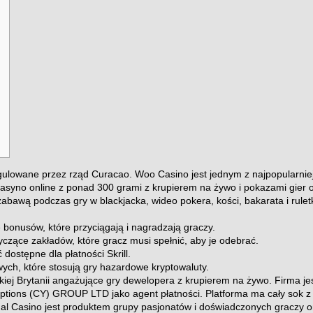
lowane przez rząd Curacao. Woo Casino jest jednym z najpopularniejszy
i kasyno online z ponad 300 grami z krupierem na żywo i pokazami gier
abawą podczas gry w blackjacka, wideo pokera, kości, bakarata i rulet
 bonusów, które przyciągają i nagradzają graczy.
zące zakładów, które gracz musi spełnić, aby je odebrać.
ostępne dla płatności Skrill.
wych, które stosują gry hazardowe kryptowaluty.
ej Brytanii angażujące gry dewelopera z krupierem na żywo. Firma j
ptions (CY) GROUP LTD jako agent płatności. Platforma ma cały sok z 
ional Casino jest produktem grupy pasjonatów i doświadczonych graczy on