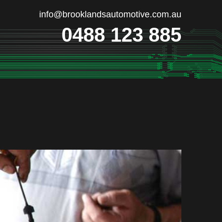
info@brooklandsautomotive.com.au
0488 123 885