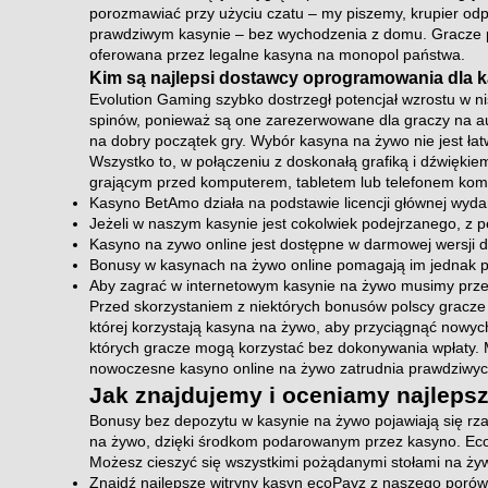
porozmawiać przy użyciu czatu – my piszemy, krupier od
prawdziwym kasynie – bez wychodzenia z domu. Gracze prz
oferowana przez legalne kasyna na monopol państwa.
Kim są najlepsi dostawcy oprogramowania dla 
Evolution Gaming szybko dostrzegł potencjał wzrostu w n
spinów, ponieważ są one zarezerwowane dla graczy na au
na dobry początek gry. Wybór kasyna na żywo nie jest ła
Wszystko to, w połączeniu z doskonałą grafiką i dźwięk
grającym przed komputerem, tabletem lub telefonem kom
Kasyno BetAmo działa na podstawie licencji głównej wyda
Jeżeli w naszym kasynie jest cokolwiek podejrzanego, z 
Kasyno na zywo online jest dostępne w darmowej wersji d
Bonusy w kasynach na żywo online pomagają im jednak pó
Aby zagrać w internetowym kasynie na żywo musimy prze
Przed skorzystaniem z niektórych bonusów polscy gracze
której korzystają kasyna na żywo, aby przyciągnąć nowyc
których gracze mogą korzystać bez dokonywania wpłaty. 
nowoczesne kasyno online na żywo zatrudnia prawdziwych
Jak znajdujemy i oceniamy najleps
Bonusy bez depozytu w kasynie na żywo pojawiają się rzadk
na żywo, dzięki środkom podarowanym przez kasyno. EcoPay
Możesz cieszyć się wszystkimi pożądanymi stołami na ży
Znajdź najlepsze witryny kasyn ecoPayz z naszego porównan