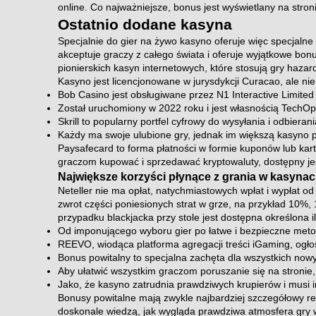
online. Co najważniejsze, bonus jest wyświetlany na stron
Ostatnio dodane kasyna
Specjalnie do gier na żywo kasyno oferuje więc specjaln
akceptuje graczy z całego świata i oferuje wyjątkowe bon
pionierskich kasyn internetowych, które stosują gry haza
Kasyno jest licencjonowane w jurysdykcji Curacao, ale ni
Bob Casino jest obsługiwane przez N1 Interactive Limited 
Został uruchomiony w 2022 roku i jest własnością TechOp
Skrill to popularny portfel cyfrowy do wysyłania i odbieran
Każdy ma swoje ulubione gry, jednak im większą kasyno pr
Paysafecard to forma płatności w formie kuponów lub kar
graczom kupować i sprzedawać kryptowaluty, dostępny je
Największe korzyści płynące z grania w kasyna
Neteller nie ma opłat, natychmiastowych wpłat i wypłat o
zwrot części poniesionych strat w grze, na przykład 10%,
przypadku blackjacka przy stole jest dostępna określona i
Od imponującego wyboru gier po łatwe i bezpieczne meto
REEVO, wiodąca platforma agregacji treści iGaming, ogł
Bonus powitalny to specjalna zachęta dla wszystkich now
Aby ułatwić wszystkim graczom poruszanie się na stronie
Jako, że kasyno zatrudnia prawdziwych krupierów i musi 
Bonusy powitalne mają zwykle najbardziej szczegółowy re
doskonale wiedzą, jak wygląda prawdziwa atmosfera gry 